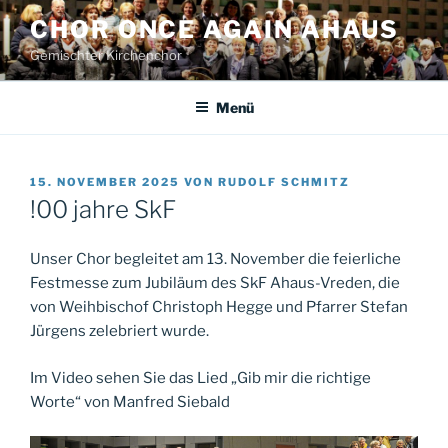
Zum
CHOR ONCE AGAIN AHAUS
Inhalt
Gemischter Kirchenchor
springen
Menü
VERÖFFENTLICHT
15. NOVEMBER 2025
VON
RUDOLF SCHMITZ
AM
!00 jahre SkF
Unser Chor begleitet am 13. November die feierliche
Festmesse zum Jubiläum des SkF Ahaus-Vreden, die
von Weihbischof Christoph Hegge und Pfarrer Stefan
Jürgens zelebriert wurde.
Im Video sehen Sie das Lied „Gib mir die richtige
Worte“ von Manfred Siebald