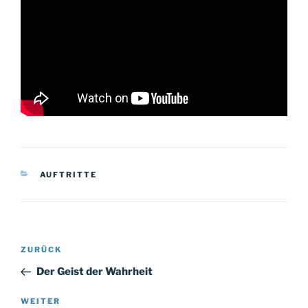
KATEGORIEN
AUFTRITTE
Beitragsnavigation
Vorheriger
ZURÜCK
Beitrag
Der Geist der Wahrheit
Nächster
WEITER