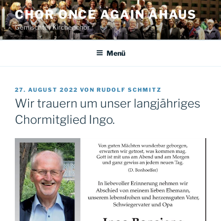
Zum
CHOR ONCE AGAIN AHAUS
Inhalt
Gemischter Kirchenchor
springen
Menü
VERÖFFENTLICHT
27. AUGUST 2022
VON
RUDOLF SCHMITZ
AM
Wir trauern um unser langjähriges
Chormitglied Ingo.