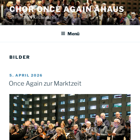
Zum
CHOR ONCE AGAIN AHAUS
Inhalt
Gemischter Kirchenchor
springen
Menü
BILDER
VERÖFFENTLICHT
5. APRIL 2026
AM
Once Again zur Marktzeit